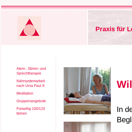
Praxis für 
Atem-, Stimm- und
Sprechtherapie
Wi
Nährsystemarbeit
nach Ursa Paul ®
Meditation
Gruppenangebote
In d
Freiwillig 100/120
fahren
Begl