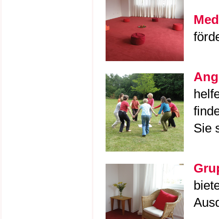
Medi
förd
Ange
helf
find
Sie 
Gru
biet
Ausd