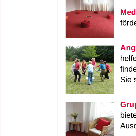
Medi
förd
Ange
helf
find
Sie 
Gru
biet
Ausd