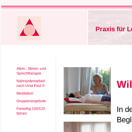
Praxis für 
Atem-, Stimm- und
Sprechtherapie
Wi
Nährsystemarbeit
nach Ursa Paul ®
Meditation
Gruppenangebote
In d
Freiwillig 100/120
fahren
Begl